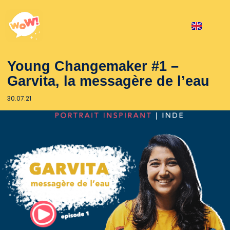
Young Changemaker #1 –
Garvita, la messagère de l’eau
30.07.21