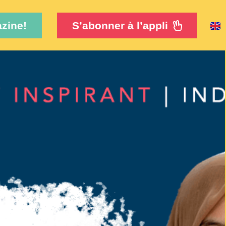
zine!
S’abonner à l’appli