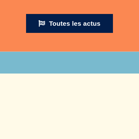
Toutes les actus
s positives pour enfa
aux enfants de 8 à 12 ans des pers
 cherchent des solutions aux problèm
r donner confiance en eux-mêmes et 
leurs talents.