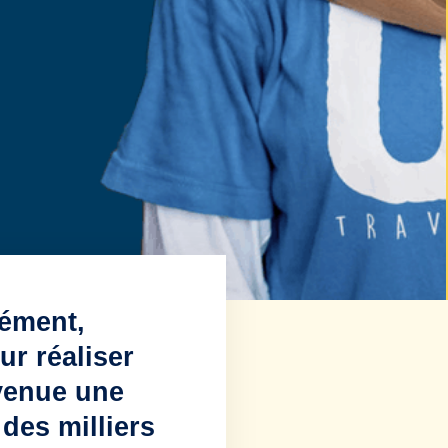
ément,
ur réaliser
evenue une
des milliers