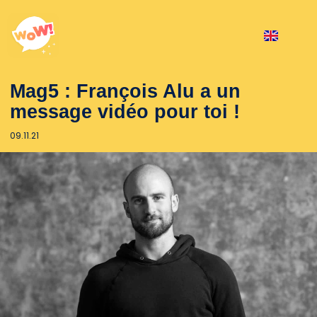
Mag5 : François Alu a un
message vidéo pour toi !
09.11.21