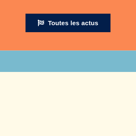
Toutes les actus
s positives pour enfa
aux enfants de 8 à 12 ans des pers
 cherchent des solutions aux problèm
r donner confiance en eux-mêmes et 
leurs talents.