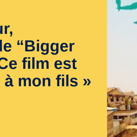
r,
 de “Bigger
Ce film est
à mon fils »