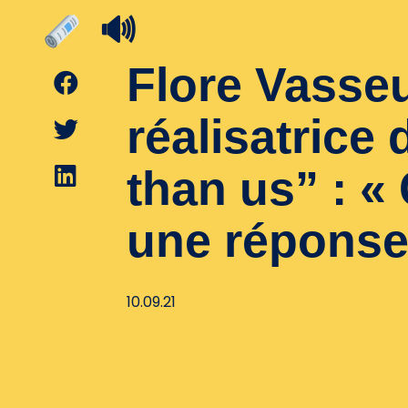
🔊
Flore Vasseu
réalisatrice
than us” : « 
une réponse 
10.09.21