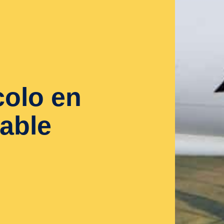
colo en
eable