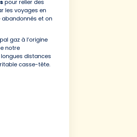
es
pour relier des
ar les voyages en
été abandonnés et on
al gaz à l’origine
e notre
 longues distances
itable casse-tête.