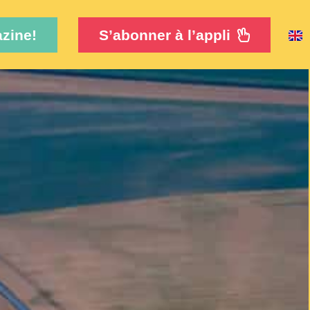
zine!
S’abonner à l’appli