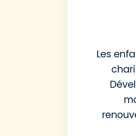
Les enfa
chari
Dével
mo
renouv