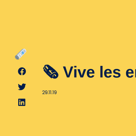
🗞 Vive les e
29.11.19