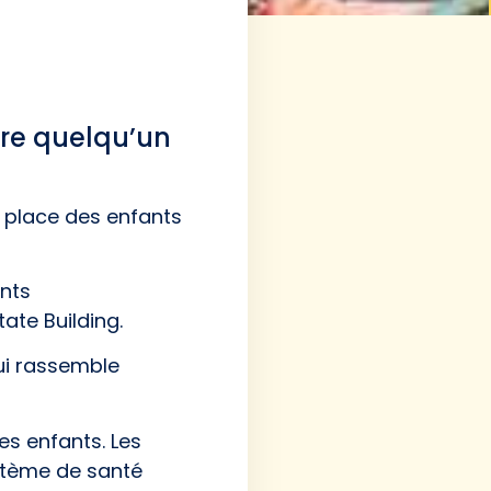
tre quelqu’un
a place des enfants
ents
ate Building.
qui rassemble
es enfants. Les
stème de santé