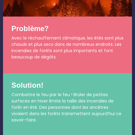
Problème?
Avec le réchauffement climatique, les étés sont plus
chauds et plus secs dans de nombreux endroits. Les
incendies de forêts sont plus importants et font
beaucoup de dégâts.
Solution!
Combattre le feu par le feu ! Brûler de petites
surfaces en hiver limite la taille des incendies de
forêt en été. Des personnes dont les ancêtres
vivaient dans les forêts transmettent aujourd’hui ce
savoir-faire.