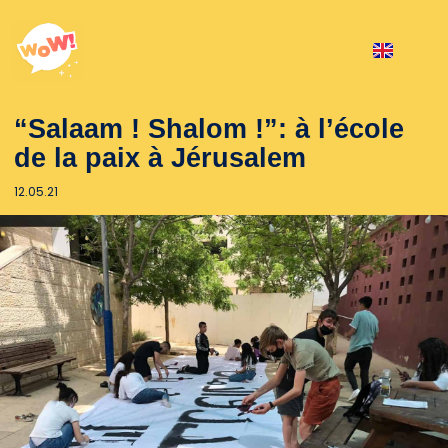
“Salaam ! Shalom !”: à l’école
de la paix à Jérusalem
12.05.21