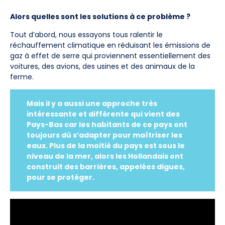
Alors quelles sont les solutions à ce problème ?
Tout d’abord, nous essayons tous ralentir le
réchauffement climatique en réduisant les émissions de
gaz à effet de serre qui proviennent essentiellement des
voitures, des avions, des usines et des animaux de la
ferme.
Mais il y a aussi une approche très
intéressante et différente qui vient des
Pays-Bas car les habitants de ce pays ont
toujours dû s’adapter pour maîtriser les
eaux. Plus de la moitié du pays est sous le
niveau de la mer, alors les Hollandais ont
construit des barrières, appelées digues,
pour se protéger.