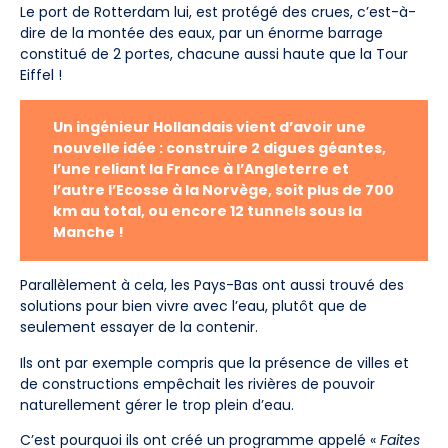
Le port de Rotterdam lui, est protégé des crues, c’est-à-
dire de la montée des eaux, par un énorme barrage
constitué de 2 portes, chacune aussi haute que la Tour
Eiffel !
Un ingénieur Hollandais vient d’avoir une
nouvelle idée : construire 2 digues géantes,
l’une reliant la France à l’Angleterre et
l’autre l’Ecosse à la Norvège, soit plus de 700
km au total, ou encore 12 tunnels sous la
Manche !
Parallèlement à cela, les Pays-Bas ont aussi trouvé des
solutions pour bien vivre avec l’eau, plutôt que de
seulement essayer de la contenir.
Ils ont par exemple compris que la présence de villes et
de constructions empêchait les rivières de pouvoir
naturellement gérer le trop plein d’eau.
C’est pourquoi ils ont créé un programme appelé «
Faites