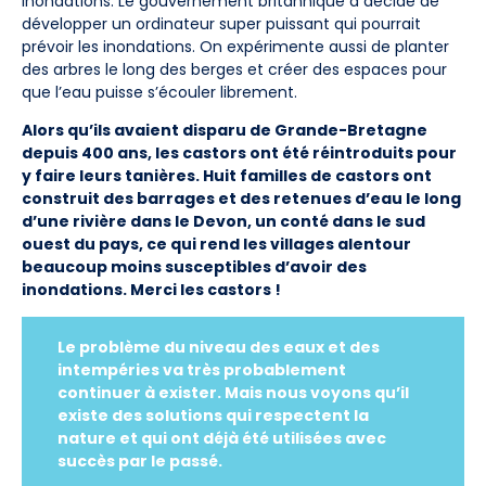
inondations. Le gouvernement britannique a décidé de
développer un ordinateur super puissant qui pourrait
prévoir les inondations. On expérimente aussi de planter
des arbres le long des berges et créer des espaces pour
que l’eau puisse s’écouler librement.
Alors qu’ils avaient disparu de Grande-Bretagne
depuis 400 ans, les castors ont été réintroduits pour
y faire leurs tanières. Huit familles de castors ont
construit des barrages et des retenues d’eau le long
d’une rivière dans le Devon, un conté dans le sud
ouest du pays, ce qui rend les villages alentour
beaucoup moins susceptibles d’avoir des
inondations. Merci les castors !
Le problème du niveau des eaux et des
intempéries va très probablement
continuer à exister. Mais nous voyons qu’il
existe des solutions qui respectent la
nature et qui ont déjà été utilisées avec
succès par le passé.