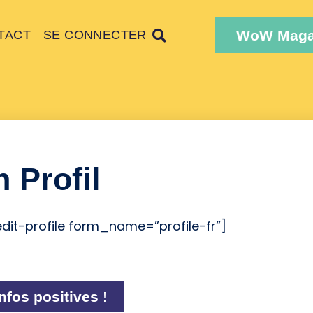
WoW Maga
TACT
SE CONNECTER
 Profil
dit-profile form_name=”profile-fr”]
nfos positives !