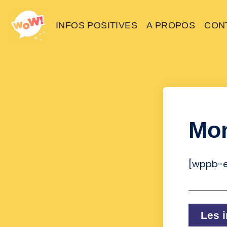
INFOS POSITIVES
A PROPOS
CON
Mon
[wppb-e
Les i