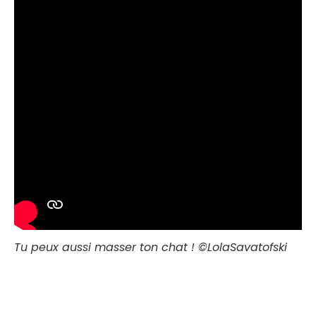
Tu peux aussi masser ton chat ! ©LolaSavatofski