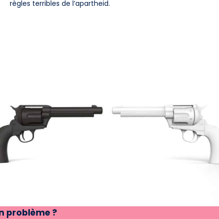
règles terribles de l’apartheid.
n problème ?