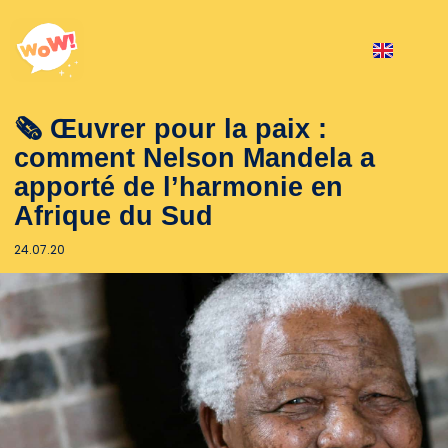
🗞 Œuvrer pour la paix :
comment Nelson Mandela a
apporté de l’harmonie en
Afrique du Sud
24.07.20