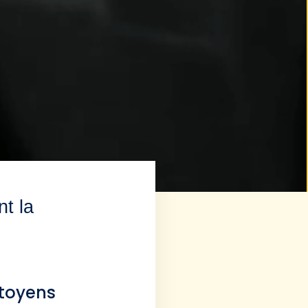
nt la
itoyens