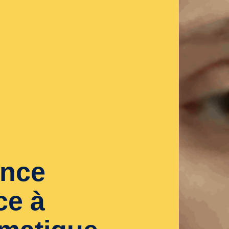
ence
ce à