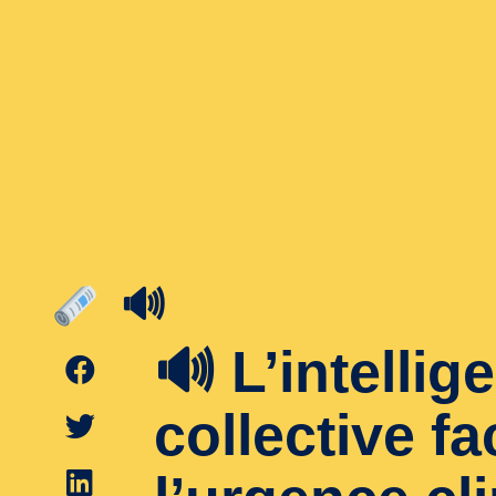
🔊
🔊 L’intellig
collective fa