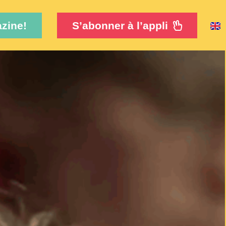
zine!
S’abonner à l’appli