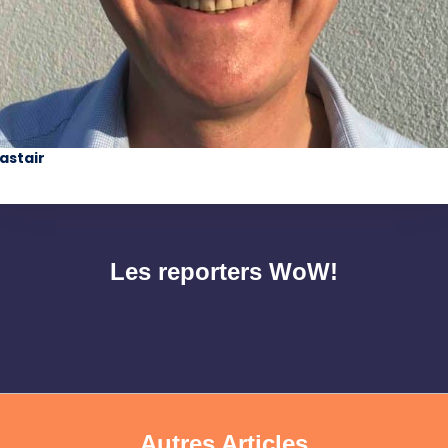
lastair
Les reporters WoW!
Autres Articles