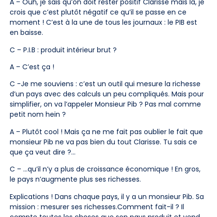
A – Ouh, je sais qu’on doit rester positif Clarisse mais là, je
crois que c’est plutôt négatif ce qu’il se passe en ce
moment ! C’est à la une de tous les journaux : le PIB est
en baisse.
C – P.I.B : produit intérieur brut ?
A – C’est ça !
C -Je me souviens : c’est un outil qui mesure la richesse
d’un pays avec des calculs un peu compliqués. Mais pour
simplifier, on va l’appeler Monsieur Pib ? Pas mal comme
petit nom hein ?
A – Plutôt cool ! Mais ça ne me fait pas oublier le fait que
monsieur Pib ne va pas bien du tout Clarisse. Tu sais ce
que ça veut dire ?…
C – …qu’il n’y a plus de croissance économique ! En gros,
le pays n’augmente plus ses richesses.
Explications ! Dans chaque pays, il y a un monsieur Pib. Sa
mission : mesurer ses richesses.Comment fait-il ? Il
compte toutes les choses que son pays produit et vend