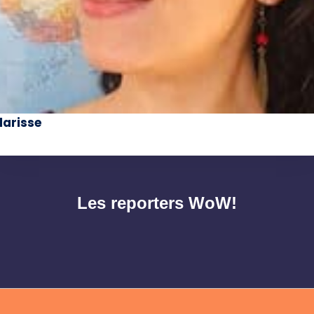
larisse
Les reporters WoW!