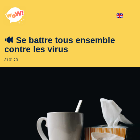
🔊 Se battre tous ensemble
contre les virus
31.01.20