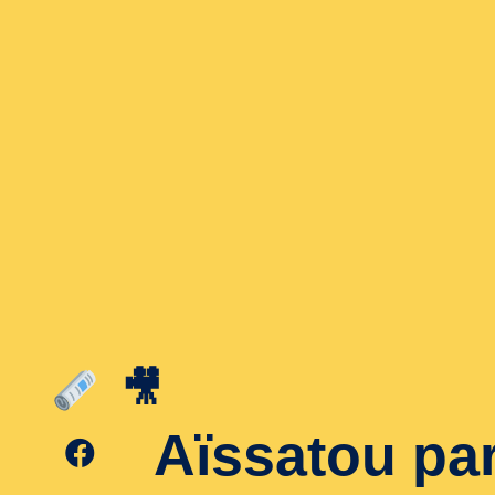
🎥
Aïssatou pa