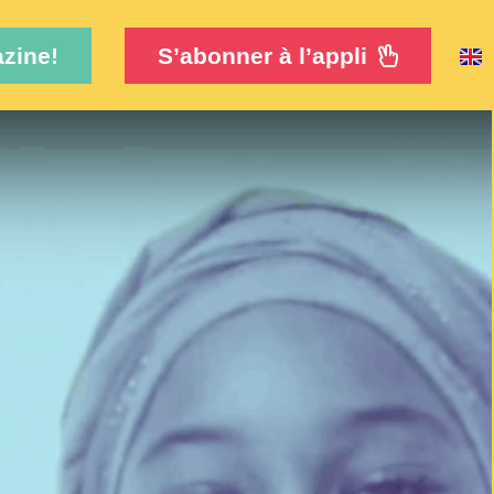
zine!
S’abonner à l’appli