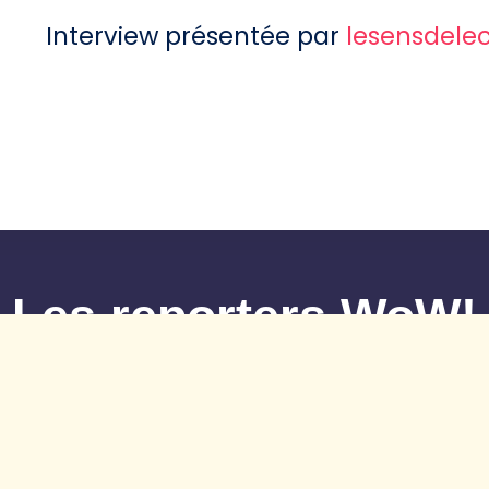
Interview présentée par
lesensdele
Les reporters WoW!