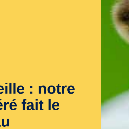
lle : notre
ré fait le
au