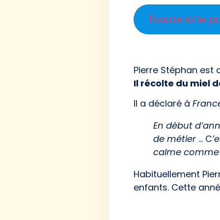
Écoute ici le p
Pierre Stéphan est a
Il récolte du miel 
Il a déclaré à
Franc
En début d’anné
de métier
… C
’
calme comme 
Habituellement Pier
enfants. Cette ann