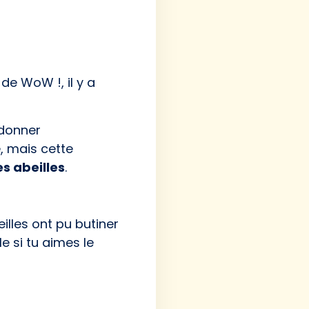
 de WoW !, il y a
rdonner
e, mais cette
s abeilles
.
lles ont pu butiner
e si tu aimes le