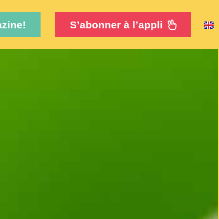
zine!
S’abonner à l’appli