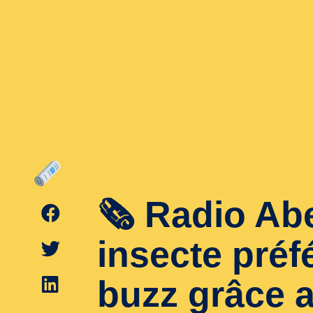
🗞 Radio Abei
insecte préfé
buzz grâce 